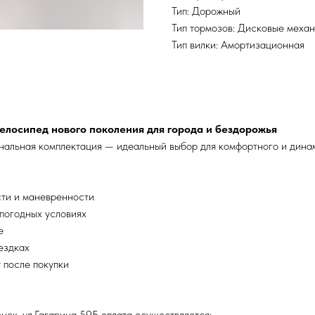
Тип: Дорожный
Тип тормозов: Дисковые меха
Тип вилки: Амортизационная
велосипед нового поколения для города и бездорожья
нальная комплектация — идеальный выбор для комфортного и динам
ти и маневренности
погодных условиях
е
ездках
 после покупки
нск, ул.Гагарина 59Б оплата осуществляется: