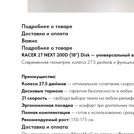
Подробнее о товаре
Доставка и оплата
Важно
Подробнее о товаре
RACER 27 NEXT 200D (18") Disk — универсальный 
Современная геометрия, колеса 27.5 дюймов и функцио
Преимущества:
Колеса 27.5 дюймов
— оптимальное сочетание скорос
Дисковые тормоза
— гарантия безопасности в любых 
21 скорость
— свобода выбора темпа на любом рельеф
Эргономичная посадка
— комфорт при длительных по
Полная комплектация
— готов к использованию сразу
Рекомендуемый рост:
150-175 см
Доставка и оплата
При покупке в магазине "МотоМир" по адресу: г.Волгодо