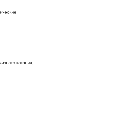
нические
ичного катания.