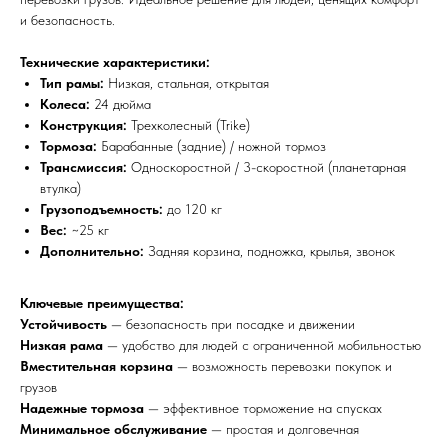
и безопасность.
Технические характеристики:
Тип рамы:
Низкая, стальная, открытая
Колеса:
24 дюйма
Конструкция:
Трехколесный (Trike)
Тормоза:
Барабанные (задние) / ножной тормоз
Трансмиссия:
Односкоростной / 3-скоростной (планетарная
втулка)
Грузоподъемность:
до 120 кг
Вес:
~25 кг
Дополнительно:
Задняя корзина, подножка, крылья, звонок
Ключевые преимущества:
Устойчивость
— безопасность при посадке и движении
Низкая рама
— удобство для людей с ограниченной мобильностью
Вместительная корзина
— возможность перевозки покупок и
грузов
Надежные тормоза
— эффективное торможение на спусках
Минимальное обслуживание
— простая и долговечная