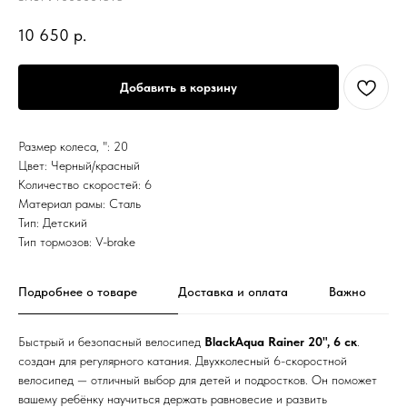
10 650
р.
Добавить в корзину
Размер колеса, ": 20
Цвет: Черный/красный
Количество скоростей: 6
Материал рамы: Сталь
Тип: Детский
Тип тормозов: V-brake
Подробнее о товаре
Доставка и оплата
Важно
Быстрый и безопасный велосипед
BlackAqua Rainer 20", 6 ск
.
создан для регулярного катания. Двухколесный 6-скоростной
велосипед — отличный выбор для детей и подростков. Он поможет
вашему ребёнку научиться держать равновесие и развить