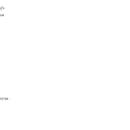
м/ч
км
огах .