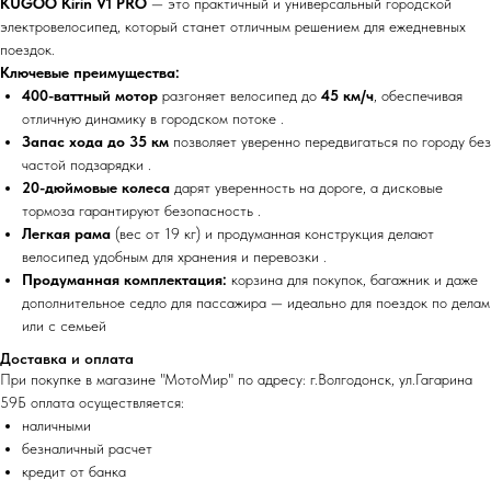
KUGOO Kirin V1 PRO
— это практичный и универсальный городской
электровелосипед, который станет отличным решением для ежедневных
поездок.
Ключевые преимущества:
400-ваттный мотор
разгоняет велосипед до
45 км/ч
, обеспечивая
отличную динамику в городском потоке .
Запас хода до 35 км
позволяет уверенно передвигаться по городу без
частой подзарядки .
20-дюймовые колеса
дарят уверенность на дороге, а дисковые
тормоза гарантируют безопасность .
Легкая рама
(вес от 19 кг) и продуманная конструкция делают
велосипед удобным для хранения и перевозки .
Продуманная комплектация:
корзина для покупок, багажник и даже
дополнительное седло для пассажира — идеально для поездок по делам
или с семьей
Доставка и оплата
При покупке в магазине "МотоМир" по адресу: г.Волгодонск, ул.Гагарина
59Б оплата осуществляется:
наличными
безналичный расчет
кредит от банка