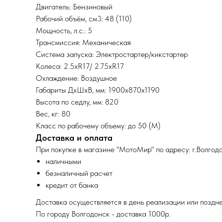
Двигатель: Бензиновый
Рабочий объём, см3: 48 (110)
Мощность, л.с.: 5
Трансмиссия: Механическая
Система запуска: Электростартер/кикстартер
Колеса: 2.5хR17/ 2.75хR17
Охлаждение: Воздушное
Габариты ДхШхВ, мм: 1900х870х1190
Высота по седлу, мм: 820
Вес, кг: 80
Класс по рабочему объему: до 50 (М)
Доставка и оплата
При покупке в магазине "МотоМир" по адресу: г.Волгодо
наличными
безналичный расчет
кредит от банка
Доставка осуществляется в день реализации или поздне
По городу Волгодонск - доставка 1000р.