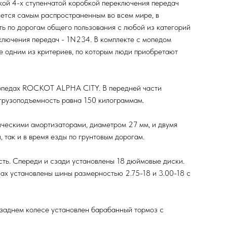
й 4-х ступенчатой коробкой переключения передач
яется самым распространенным во всем мире, в
ить по дорогам общего пользования с любой из категорий
ключения передач - 1N234. В комплекте с мопедом
е одним из критериев, по которым люди приобретают
 мопедах ROCKOT ALPHA CITY. В передней части
 грузоподъемность равна 150 килограммам.
ескими амортизаторами, диаметром 27 мм, и двумя
 так и в время езды по грунтовым дорогам.
ть. Спереди и сзади установлены 18 дюймовые диски.
сах установлены шины размерностью 2.75-18 и 3.00-18 с
 заднем колесе установлен барабанный тормоз с