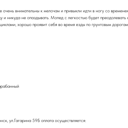
е очень внимательны к мелочам и привыкли идти в ногу со времене
у и никуда не опаздывать. Мопед с легкостью будет преодолевать н
иклами, хорошо проявит себя во время езды по грунтовым дорогам
барабанный
нск, ул.Гагарина 59Б оплата осуществляется: