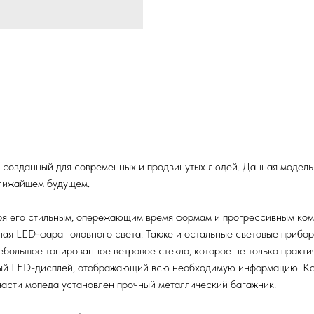
 созданный для современных и продвинутых людей. Данная модель
 ближайшем будущем.
ря его стильным, опережающим время формам и прогрессивным ко
ная LED-фара головного света. Также и остальные световые прибо
ебольшое тонированное ветровое стекло, которое не только практ
овый LED-дисплей, отображающий всю необходимую информацию. Ко
части мопеда установлен прочный металлический багажник.