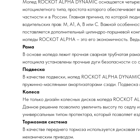
Мопед ROCKOT ALPHA DYNAMIC оснащается четырехтакт
мотоциклетного типа, простота которого обеспечивает
частности и в России. Главная причина, по которой люд
водительских прав: М, А1, А, B или C. Важной особен
поставляется дополнительный цилиндро-поршневой компл
мопеды ROCKOT ALPHA – это его экономичность. Ведь р
Рама
В основе мопеда лежит прочная сварная трубчатая рам
мотоцикла установлены прочные дуги безопасности со 
Подвеска
В качестве подвески, мопед ROCKOT ALPHA DYNAMIC с
пружинно-масляными амортизаторами сзади. Подвеска мо
Колеса
Не только дизайн колесных дисков мопеда ROCKOT ALP
Данное решение позволило увеличить высоту по седлу и
универсальным типом протектора, который позволяет ез
Тормозная система
В качестве переднего тормоза используется дисковая 
механическим приводом.