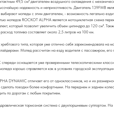
ным 49,5 см³ двигателем воздушного охлаждения с механическо
 высочайшую надежность и неприхотливость. Двигатель 139FMB явл
и выбирают мопеды с этим двигателем, - возможность легально езд
ностью мопедов ROCKOT ALPHA является мотоциклетная схема пере
ект, который позволит увеличить объем цилиндра до 120 см³. Такж
асход топлива составляет около 2,5 литров на 100 км.
а хребтового типа, которая уже отлично себя зарекомендовала на
слайдерами. Мопед рассчитан на езду водителя с пассажиром, его
переди оснащается уже проверенными телескопическими классич
педа хорошо справляется как в условиях городской эксплуатации,
HA DYNAMIC отличает его от одноклассников, но и их размернос
 сделать поездки более комфортными. На переднем и заднем коле
дить по дорогам с любым покрытием.
гидравлическая тормозная система с двухпоршневым суппортом. На