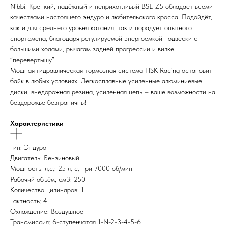
Nibbi. Крепкий, надёжный и неприхотливый BSE Z5 обладает всеми
качествами настоящего эндуро и любительского кросса. Подойдёт,
как и для среднего уровня катания, так и порадует опытного
спортсмена, благодаря регулируемой энергоемкой подвески с
большими ходами, рычагам задней прогрессии и вилке
“перевертышу”.
Мощная гидравлическая тормозная система HSK Racing остановит
байк в любых условиях. Легкосплавные усиленные алюминиевые
диски, внедорожная резина, усиленная цепь – ваше возможности на
бездорожье безграничны!
Характеристики
Тип: Эндуро
Двигатель: Бензиновый
Мощность, л.с.: 25 л. с. при 7000 об/мин
Рабочий объём, см3: 250
Количество цилиндров: 1
Тактность: 4
Охлаждение: Воздушное
Трансмиссия: 6-ступенчатая 1-N-2-3-4-5-6