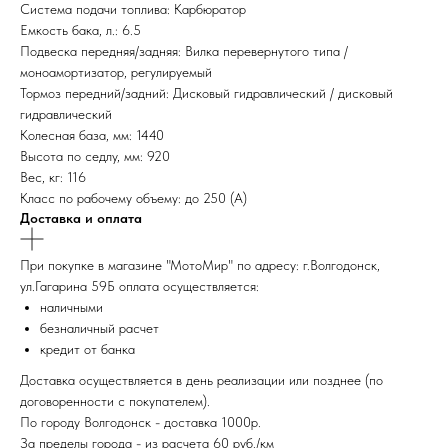
Система подачи топлива: Карбюратор
Емкость бака, л.: 6.5
Подвеска передняя/задняя: Вилка перевернутого типа /
моноамортизатор, регулируемый
Тормоз передний/задний: Дисковый гидравлический / дисковый
гидравлический
Колесная база, мм: 1440
Высота по седлу, мм: 920
Вес, кг: 116
Класс по рабочему объему: до 250 (А)
Доставка и оплата
При покупке в магазине "МотоМир" по адресу: г.Волгодонск,
ул.Гагарина 59Б оплата осуществляется:
наличными
безналичный расчет
кредит от банка
Доставка осуществляется в день реализации или позднее (по
договоренности с покупателем).
По городу Волгодонск - доставка 1000р.
За пределы города - из расчета 60 руб./км