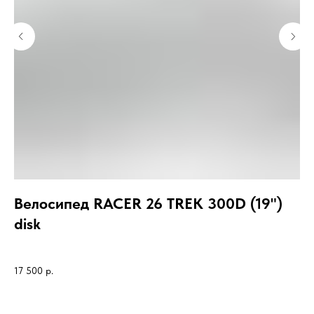
Велосипед RACER 26 TREK 300D (19")
М
disk
с 
19
17 500
р.