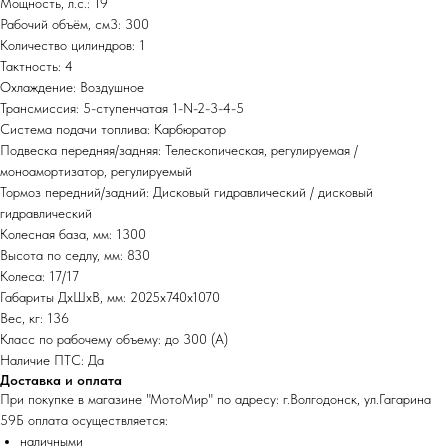
Мощность, л.с.: 19
Рабочий объём, см3: 300
Количество цилиндров: 1
Тактность: 4
Охлаждение: Воздушное
Трансмиссия: 5-ступенчатая 1-N-2-3-4-5
Система подачи топлива: Карбюратор
Подвеска передняя/задняя: Телескопическая, регулируемая /
моноамортизатор, регулируемый
Тормоз передний/задний: Дисковый гидравлический / дисковый
гидравлический
Колесная база, мм: 1300
Высота по седлу, мм: 830
Колеса: 17/17
Габариты ДхШхВ, мм: 2025x740х1070
Вес, кг: 136
Класс по рабочему объему: до 300 (А)
Наличие ПТС: Да
Доставка и оплата
При покупке в магазине "МотоМир" по адресу: г.Волгодонск, ул.Гагарина
59Б оплата осуществляется:
наличными