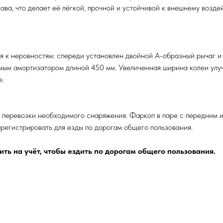
ва, что делает её лёгкой, прочной и устойчивой к внешнему возд
 к неровностям: спереди установлен двойной А-образный рычаг и
мым амортизатором длиной 450 мм. Увеличенная ширина колеи улуч
е.
 перевозки необходимого снаряжения. Фаркоп в паре с передним
регистрировать для езды по дорогам общего пользования.
ть на учёт, чтобы ездить по дорогам общего пользования.