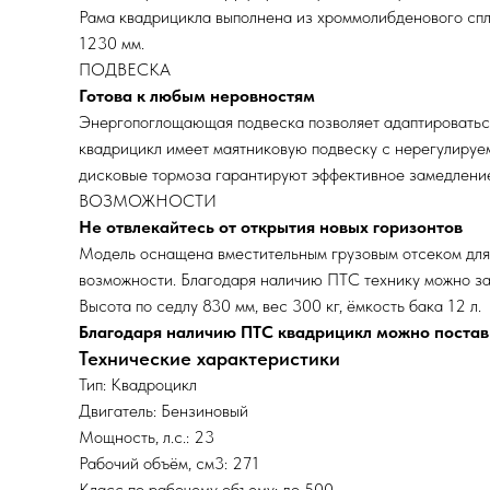
Рама квадрицикла выполнена из хроммолибденового спла
1230 мм.
ПОДВЕСКА
Готова к любым неровностям
Энергопоглощающая подвеска позволяет адаптироваться
квадрицикл имеет маятниковую подвеску с нерегулируе
дисковые тормоза гарантируют эффективное замедлени
ВОЗМОЖНОСТИ
Не отвлекайтесь от открытия новых горизонтов
Модель оснащена вместительным грузовым отсеком для
возможности. Благодаря наличию ПТС технику можно за
Высота по седлу 830 мм, вес 300 кг, ёмкость бака 12 л.
Благодаря наличию ПТС квадрицикл можно постави
Технические характеристики
Тип: Квадроцикл
Двигатель: Бензиновый
Мощность, л.с.: 23
Рабочий объём, см3: 271
Класс по рабочему объему: до 500