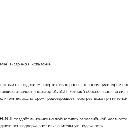
елей экстрима и испытаний.
стным охлаждением и вертикально расположенным цилиндром объё
 топлива отвечает инжектор BOSCH, который обеспечивает топливн
величенным радиатором предотвращает перегрев даже при интенси
-H-N-R создаёт динамику на любых типах пересечённой местности
заднюю ось поддерживает исключительную надёжность.